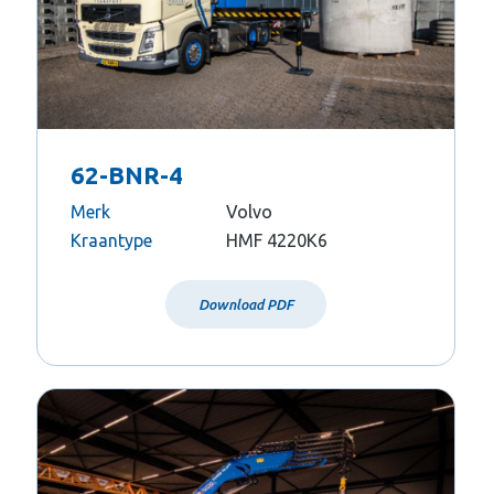
62-BNR-4
Merk
Volvo
Kraantype
HMF 4220K6
Download PDF