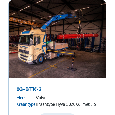
03-BTK-2
Merk
Volvo
Kraantype
Kraantype Hyva 5020K6 met Jip