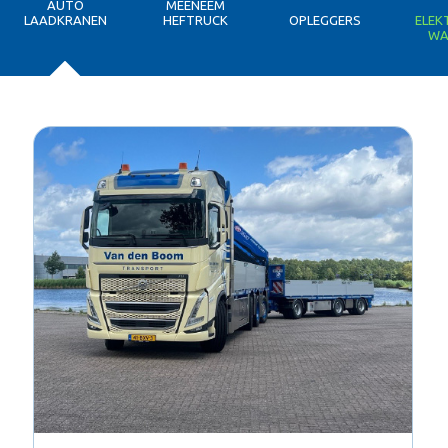
AUTO
MEENEEM
LAADKRANEN
HEFTRUCK
OPLEGGERS
ELEK
WA