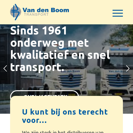
Sinds 1961
onderweg met
kwalitatief en snel
transport.
ONS WAGENPARK
U kunt bij ons terecht
1
2
3
4
BEKIJK ONZE VACATURES
voor…
We zijn sterk in het distribueren van